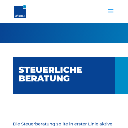
STEUERLICHE
BERATUNG
Die Steu­er­be­ra­tung soll­te in ers­ter Li­nie ak­ti­ve