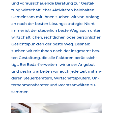
und vo­raus­schau­en­de Be­ra­tung zur Ges­tal­
tung wirt­schaft­li­cher Ak­ti­vi­tä­ten be­in­hal­ten.
Gemein­sam mit Ih­nen su­chen wir von An­fang
an nach der bes­ten Lö­sungs­stra­te­gie. Nicht
immer ist der steu­er­lich beste Weg auch unter
wirt­schaft­li­chen, recht­li­chen oder per­sön­li­chen
Ge­sichts­punk­ten der beste Weg. Des­halb
suchen wir mit Ihnen nach der ins­ge­samt bes­
ten Ge­stal­tung, die alle Fak­to­ren be­rück­sich­
tigt. Bei Be­darf er­wei­tern wir unser An­ge­bot
und des­halb ar­bei­ten wir auch je­der­zeit mit an­
de­ren Steu­er­be­ra­tern, Wirt­schafts­prü­fern, Un­
ter­neh­mens­be­ra­ter und Rechts­an­wäl­ten zu­
sam­men.