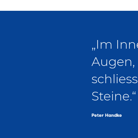
„Im Inn
Augen,
schlies
Steine.“
Peter Handke