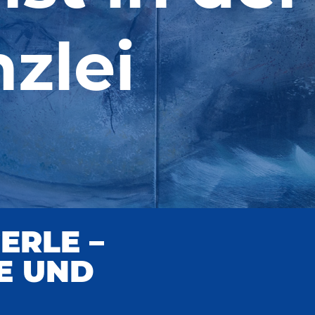
zlei
ERLE –
E UND