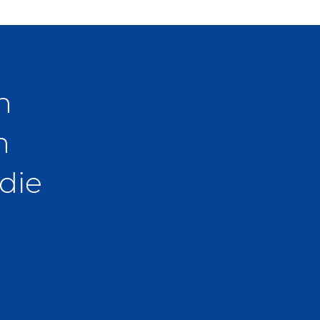
n
n
die