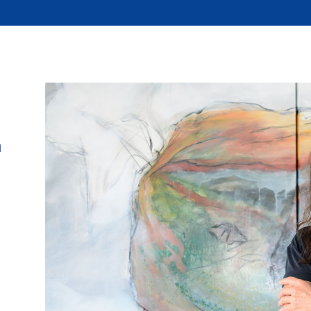
l
h
.